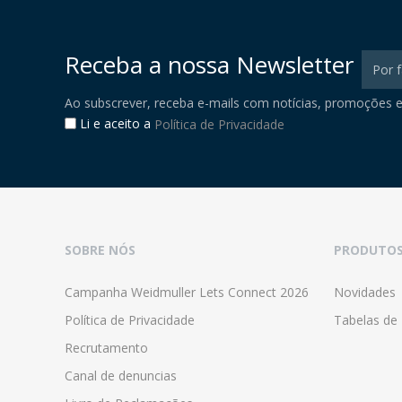
Receba a nossa Newsletter
Ao subscrever, receba e-mails com notícias, promoções e
Li e aceito a
Política de Privacidade
SOBRE NÓS
PRODUTO
Campanha Weidmuller Lets Connect 2026
Novidades
Política de Privacidade
Tabelas de
Recrutamento
Canal de denuncias