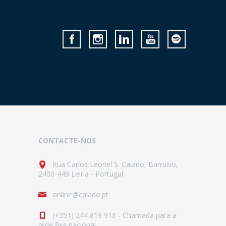
CONTACTE-NOS
Rua Carlos Leonel S. Caiado, Barruivo,
2400-449 Leiria - Portugal
online@caiado.pt
(+351) 244 819 918 - Chamada para a
rede fixa nacional