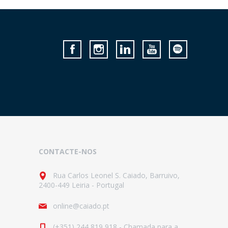
CONTACTE-NOS
Rua Carlos Leonel S. Caiado, Barruivo,
2400-449 Leiria - Portugal
online@caiado.pt
(+351) 244 819 918 - Chamada para a