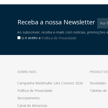
Receba a nossa Newsletter
Ao subscrever, receba e-mails com notícias, promoções e
Li e aceito a
Política de Privacidade
SOBRE NÓS
PRODUTO
Campanha Weidmuller Lets Connect 2026
Novidades
Política de Privacidade
Tabelas de
Recrutamento
Canal de denuncias