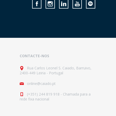
CONTACTE-NOS
Rua Carlos Leonel S. Caiado, Barruivo,
2400-449 Leiria - Portugal
online@caiado.pt
(+351) 244 819 918 - Chamada para a
rede fixa nacional