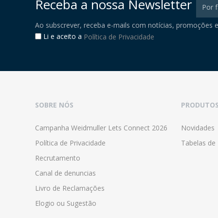
Receba a nossa Newsletter
Ao subscrever, receba e-mails com notícias, promoções e
Li e aceito a
Política de Privacidade
SOBRE NÓS
PRODUTO
Campanha Weidmuller Lets Connect 2026
Novidades
Política de Privacidade
Tabelas de
Recrutamento
Canal de denuncias
Livro de Reclamações
Elogio ou Sugestão